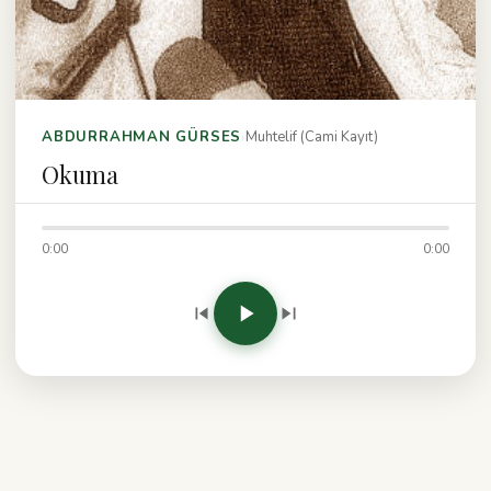
›
ABDURRAHMAN GÜRSES
Muhtelif (Cami Kayıt)
Okuma
0:00
0:00