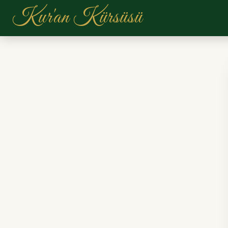
Kur'an Kürsüsü