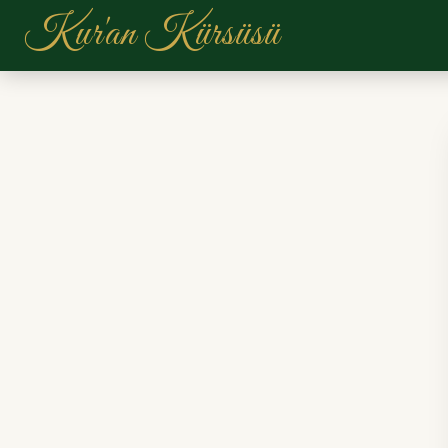
Kur'an Kürsüsü