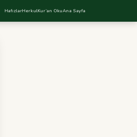
Hafızlar
Herkul
Kur’an Oku
Ana Sayfa