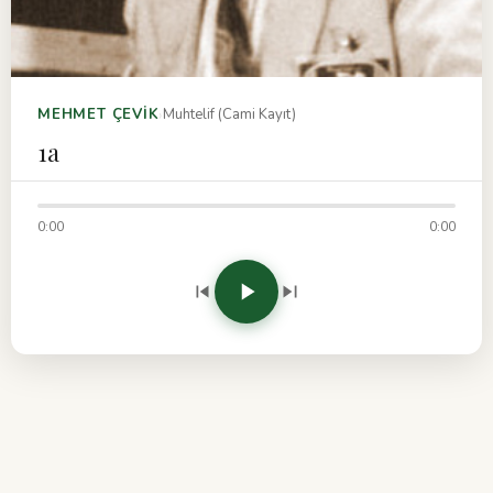
›
MEHMET ÇEVİK
Muhtelif (Cami Kayıt)
1a
0:00
0:00