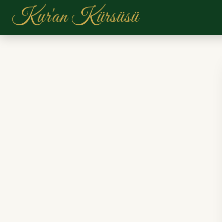
Kur'an Kürsüsü