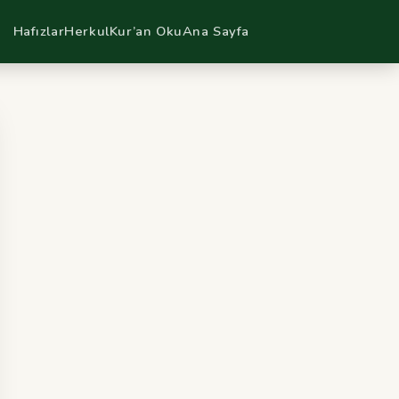
Hafızlar
Herkul
Kur’an Oku
Ana Sayfa