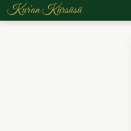
Kur'an Kürsüsü