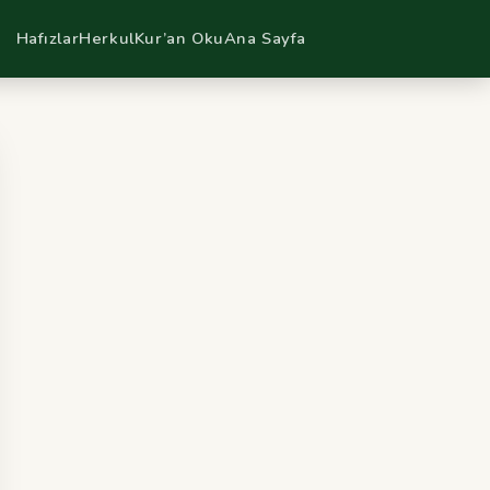
Hafızlar
Herkul
Kur’an Oku
Ana Sayfa