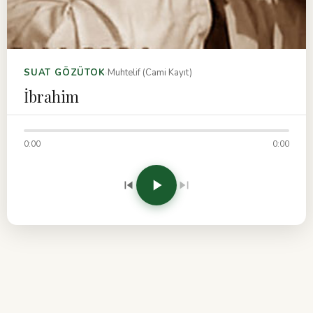
›
SUAT GÖZÜTOK
Muhtelif (Cami Kayıt)
İbrahim
0:00
0:00